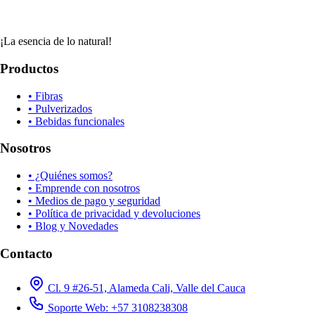
¡La esencia de lo natural!
Productos
• Fibras
• Pulverizados
• Bebidas funcionales
Nosotros
• ¿Quiénes somos?
• Emprende con nosotros
• Medios de pago y seguridad
• Política de privacidad y devoluciones
• Blog y Novedades
Contacto
Cl. 9 #26-51, Alameda Cali, Valle del Cauca
Soporte Web: +57 3108238308